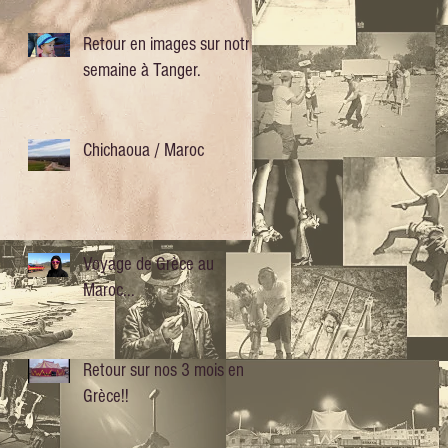
Retour en images sur notre
semaine à Tanger.
Chichaoua / Maroc
Voyage de Grèce au
Maroc...
Retour sur nos 3 mois en
Grèce!!