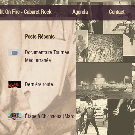
ht On Fire - Cabaret Rock
Agenda
Contact
Posts Récents
Documentaire Tournée
Méditerranée
Dernière route...
Étape à Chichaoua (Maroc)