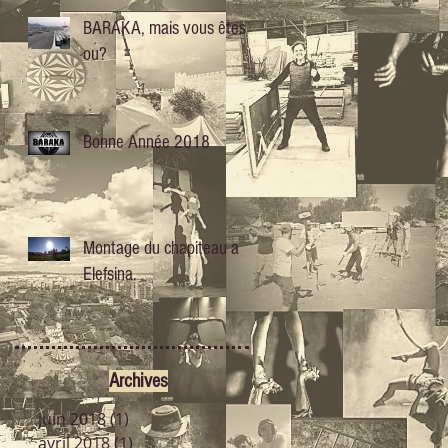
BARAKA, mais vous êtes
ou?
Bonne Année 2018
Montage du chapiteau a
Elefsina.
Archives
juin 2018
(1)
1 post
avril 2018
(1)
1 post