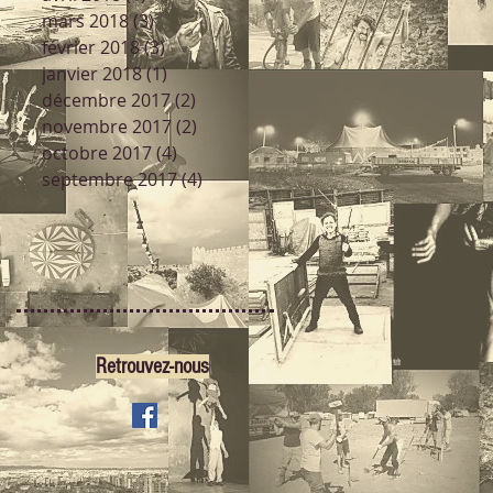
mars 2018
(3)
3 posts
février 2018
(3)
3 posts
janvier 2018
(1)
1 post
décembre 2017
(2)
2 posts
novembre 2017
(2)
2 posts
octobre 2017
(4)
4 posts
septembre 2017
(4)
4 posts
Retrouvez-nous