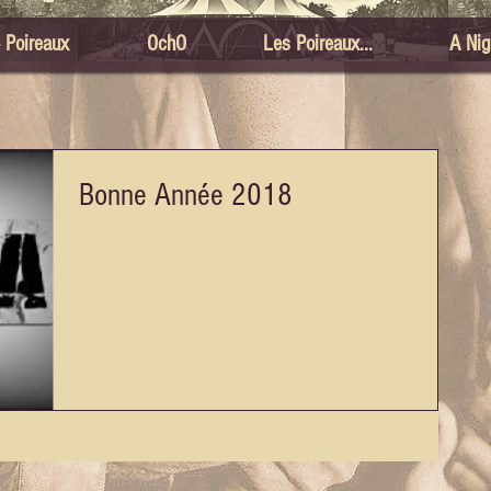
- Poireaux
OchO
Les Poireaux...
A Nig
Bonne Année 2018